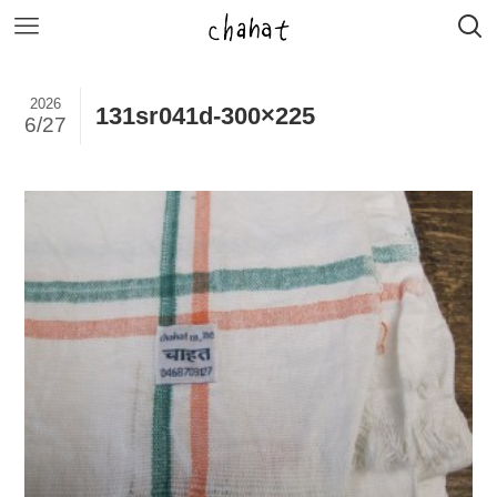
2026
131sr041d-300×225
6/27