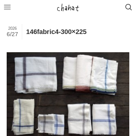
2026
146fabric4-300×225
6/27