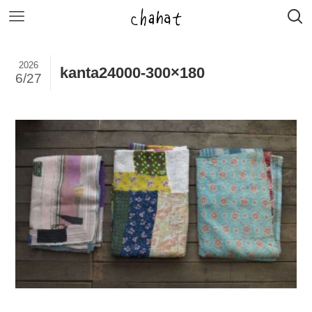
2026
kanta24000-300×180
6/27