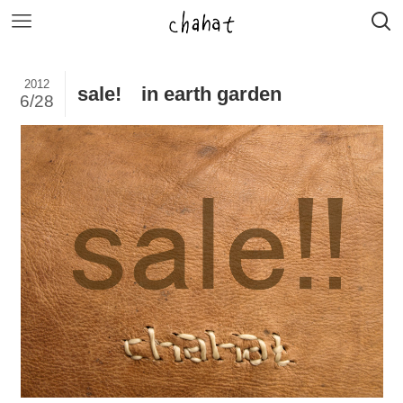
2012
sale! in earth garden
6/28