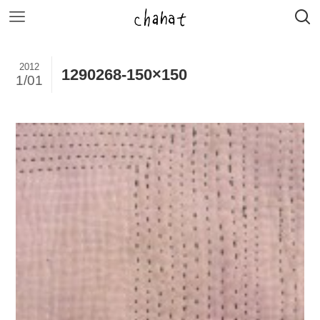
2012
1290268-150×150
1/01