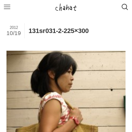
2012
131sr031-2-225×300
10/19