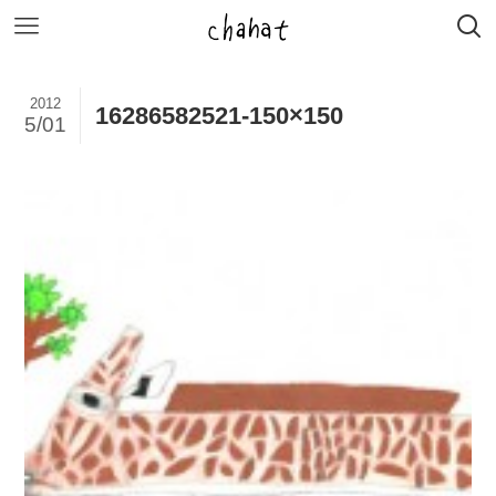
2012
16286582521-150×150
5/01