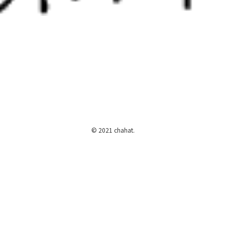
©
2021 chahat.