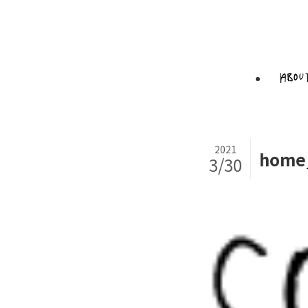
2021
home
3/30