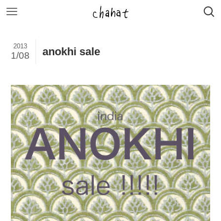
2013
anokhi sale 
1/08