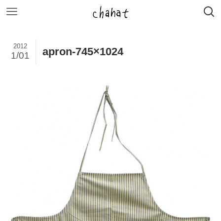
2012
apron-745×1024
1/01