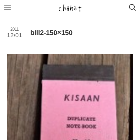
2011
bill2-150×150
12/01