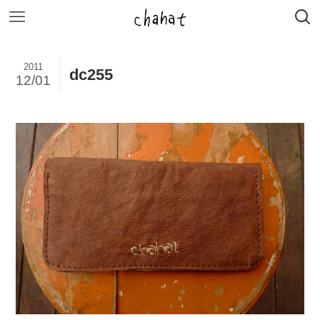
2011
dc255
12/01