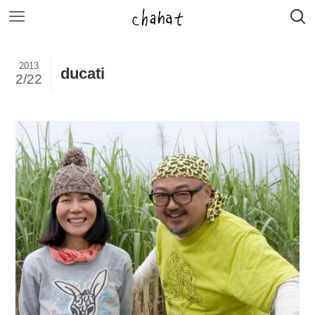
2013
ducati
2/22