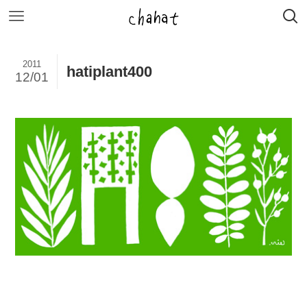
2011
hatiplant400
12/01