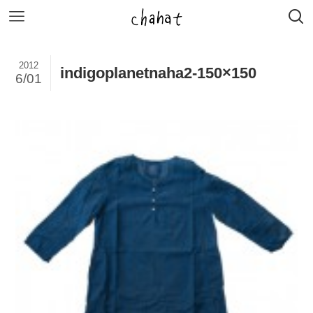
2012
indigoplanetnaha2-150×150
6/01