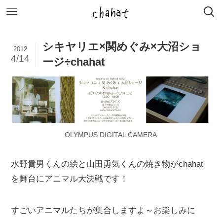
シキヤリエ×関めぐみ×大沼ショ
2012
4/14
ージ÷chahat
OLYMPUS DIGITAL CAMERA
水野貴男くんの絵と山田勇気くんの焼き物がchahat
を舞台にアニマル大決戦です！
すごいアニマルたちが集合しますよ～お楽しみに