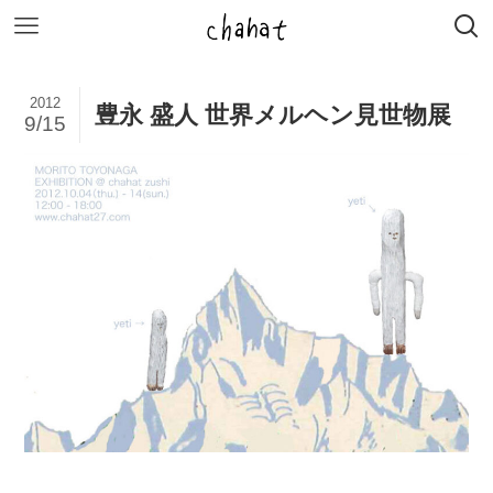
2012
豊永 盛人 世界メルヘン見世物展
9/15