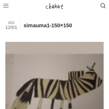
2011
simauma1-150×150
12/01