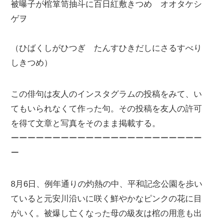
被曝子が棺箪笥抽斗に百日紅敷きつめ オオタケシ
ゲヲ
（ひばくしがひつぎ たんすひきだしにさるすべり
しきつめ）
この俳句は友人のインスタグラムの投稿をみて、い
てもいられなくて作った句。その投稿を友人の許可
を得て文章と写真をそのまま掲載する。
ーーーーーーーーーーーーーーーーーーーーーーー
ー
8月6日、例年通りの灼熱の中、平和記念公園を歩い
ていると元安川沿いに咲く鮮やかなピンクの花に目
がいく。被爆し亡くなった母の級友は棺の用意も出