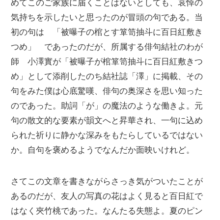
めてこのご家族に届くことはないとしても、哀悼の
気持ちを示したいと思ったのが冒頭の句である。当
初の句は 「被曝子の棺とす箪笥抽斗に百日紅敷き
つめ」 であったのだが、所属する俳句結社のわが
師 小澤實が「被曝子が棺箪笥抽斗に百日紅敷きつ
め」として添削したのち結社誌「澤」に掲載、その
句をみた僕は心底驚嘆、俳句の奥深さを思い知った
のであった。助詞「が」の魔法のような働きよ。元
句の散文的な要素が韻文へと昇華され、一句に込め
られた祈りに静かな深みをもたらしているではない
か。自句を褒めるようでなんだか面映いけれど。
さてこの文章を書きながらさっき気がついたことが
あるのだが、友人の写真の花はよく見ると百日紅で
はなく夾竹桃であった。なんたる失態よ。夏のピン