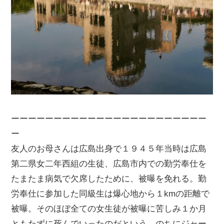
ーーーーーーーーーーーーーーーーーーーーーーー
ー
友人のお母さんは広島出身で１９４５年当時は広島
第二県女二年西組の生徒、広島市内での勤労奉仕を
たまたま病気で欠席したために、被曝を免れる。勤
労奉仕に参加した同級生は爆心地から１kmの距離で
被曝。そのほぼ全ての女生徒が被曝に苦しみ１か月
ともたずに死んでいったのだという。のちにジャー